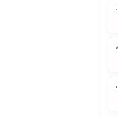
۰
۱
۲