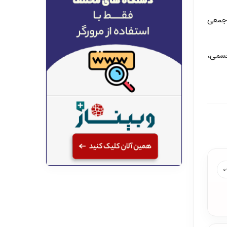
 جمعی
جسمی،
۰