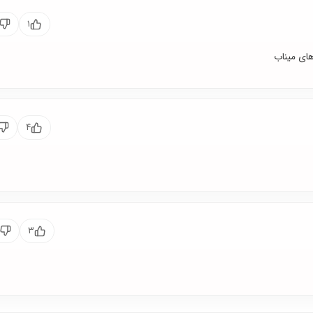
۱
های میناب
۴
۳