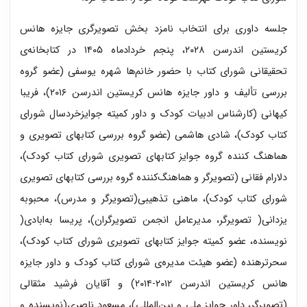
جلسه داوری برای انتخاب نامزد بخش تصویرگری جایزه هانس
کریستین اندرسن ۲۰۲۸، پنجم خردادماه ۱۴۰۵ در کتابخانه‌ی
تحقیقانی شورای کتاب با حضور خانم‌ها شهره یوسفی (عضو گروه
بررسی تألیف و داور جایزه هانس کریستین اندرسن ۲۰۱۶)، فریبا
کیهانی (کارشناس ادبیات کودک و داور کمیته جوایزخردسال شورای
کتاب کودک)، شادی هاشمی (عضو گروه بررسی کتابهای تصویری و
هماهنگ کننده گروه جوایز کتابهای تصویری شورای کتاب کودک)،
دلارام فقانی (تصویرگر و هماهنگ‌کننده گروه بررسی کتابهای تصویری
شورای کتاب کودک)، ماهنی تذهیبی(تصویرگر و مدرس)، محبوبه
یزدانی( تصویرگر، مدیرعامل انجمن تصویرگران)، پریسا به‌ابادی(
نویسنده، عضو کمیته جوایز کتابهای تصویری شورای کتاب کودک)،
سحرترهنده (عضو هیئت مدیره‌ی شورای کتاب کودک و داور جایزه
هانس کریستین اندرسن ۲۰۱۲-۲۰۱۴) و آقایان فرشید مثقالی
(تصویرگر، داور جوایز ملی و بین‌المللی)، مسعود ناصری(نویسنده و‌