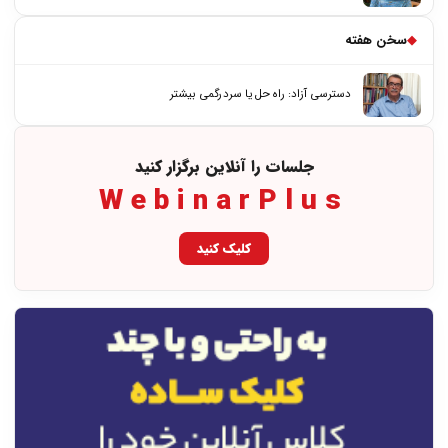
◆
سخن هفته
دسترسی آزاد: راه حل یا سردرگمی بیشتر
جلسات را آنلاین برگزار کنید
WebinarPlus
کلیک کنید