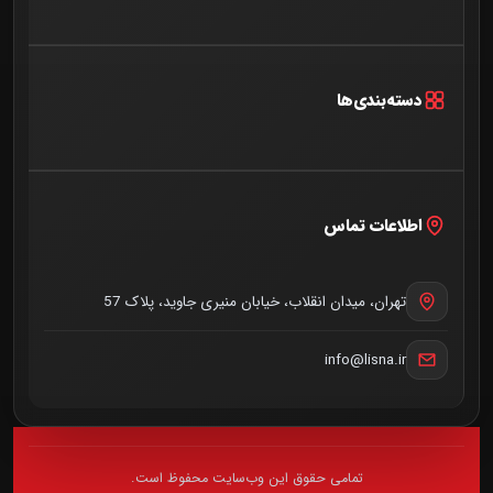
خانه
اخبار و مقالات
دسته‌بندی‌ها
درباره ما
آخرین اخبار
تماس با ما
گفتگو
اطلاعات تماس
خبرنامه
همایش
میزکار
تهران، میدان انقلاب، خیابان منیری جاوید، پلاک 57
نیش و نوش
info@lisna.ir
کارگاه
گزارش
تمامی حقوق این وب‌سایت محفوظ است.