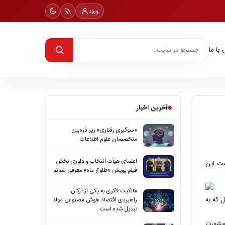
ورود
با ما
◆
آخرین اخبار
«سوگیری رفتاری» زیر ذره‌بین
متخصصان علوم اطلاعات
اعضای هیأت انتخاب و داوری بخش
ست این
فیلم پویش «طلوع ماه» معرفی شدند
مالکیت فکری به یکی از ارکان
ل که به
راهبردی اقتصاد هوش مصنوعی مولد
تبدیل شده است
 مشورت