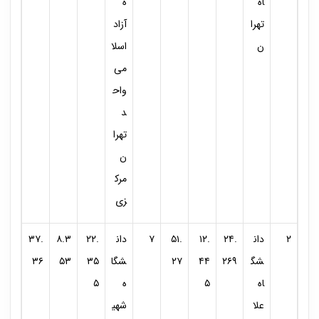
اه
ه
تهرا
آزاد
ن
اسلا
می
واح
د
تهرا
ن
مرک
زی
۲
دان
۲۴.
۱۲.
۵۱.
۷
دان
۲۲.
۸.۳
۳۷.
شگ
۲۶۹
۴۴
۲۷
شگا
۳۵
۵۳
۳۶
اه
۵
ه
۵
علا
شهی