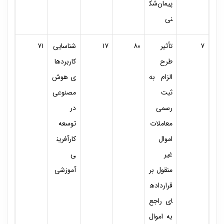
پیمان‌شک
نی
۷
تأثیر
۸۰
۱۷
شناسایی
۷۱
طرح
کاربردها
الزام به
ی هوش
ثبت
مصنوعی
رسمی
در
معاملات
توسعه‌
اموال
کارآفرین
غیر
ی
منقول بر
آموزشی
قرارداده
ای راجع
به اموال