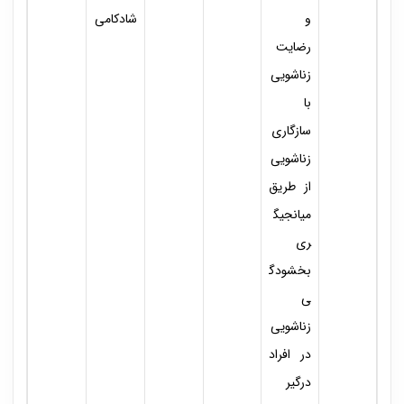
و
شادکامی
رضایت
زناشویی
با
سازگاری
زناشویی
از طریق
میانجیگ
ری
بخشودگ
ی
زناشویی
در افراد
درگیر