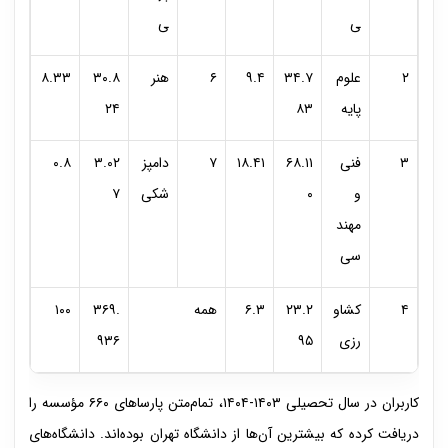
ی
ی
۲
علوم
۳۴.۷
۹.۴
۶
هنر
۳۰.۸
۸.۳۳
پایه
۸۳
۲۴
۳
فنی
۶۸.۱۱
۱۸.۴۱
۷
دامپز
۳.۰۲
۰.۸
و
۰
شکی
۷
مهند
سی
۴
کشاو
۲۳.۲
۶.۳
همه
۳۶۹.
۱۰۰
رزی
۹۵
۹۳۶
کاربران در سال تحصیلی ۱۴۰۳-۱۴۰۴، تمام‌متن پارساهای ۶۶۰ مؤسسه را
دریافت کرده که بیشترین آن‌ها از دانشگاه تهران بوده‌‌اند. دانشگاه‌های