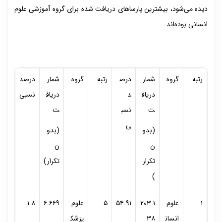
دیده می‌شود، بیشترین پارساهای دریافت شده برای گروه آموزشی علوم
انسانی بوده‌اند.
رتبه
گروه
شمار
درص
رتبه
گروه
شمار
درصد
دریاف
د
دریاف
نسبی
ت
نسب
ت
ی
(بدو
(بدو
ن
ن
تکرار
تکرار)
)
۱
علوم
۲۰۳.۱
۵۴.۹۱
۵
علوم
۶.۶۶۹
۱.۸
انسان
۳۸
پزشک