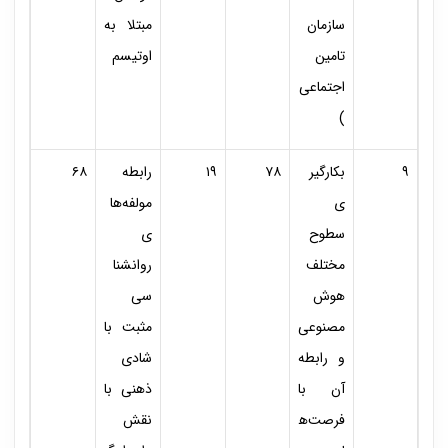
سازمان
مبتلا به
تامین
اوتیسم
اجتماعی
)
۹
بکارگیر
۷۸
۱۹
رابطه
۶۸
ی
مولفه‌ها
سطوح
ی
مختلف
روانشنا
هوش
سی
مصنوعی
مثبت با
و رابطه
شادی
آن با
ذهنی با
فرصت‌ه
نقش