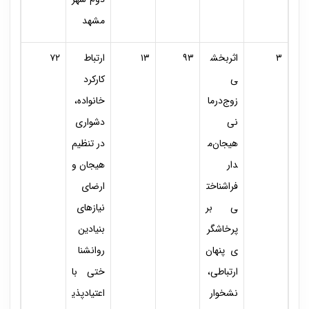
مشهد
۳
اثربخش
۹۳
۱۳
ارتباط
۷۲
ی
کارکرد
زوج‌درما
خانواده،
نی
دشواری
هیجان‌م
در تنظیم
دار
هیجان و
فراشناخت
ارضای
ی بر
نیازهای
پرخاشگر
بنیادین
ی پنهان
روانشنا
ارتباطی،
ختی با
نشخوار
اعتیادپذی