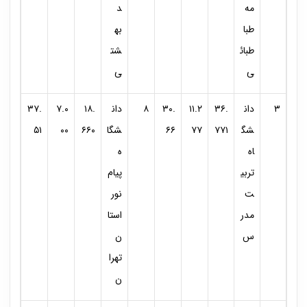
مه
د
طبا
به
طبائ
شت
ی
ی
۳
دان
۳۶.
۱۱.۲
۳۰.
۸
دان
۱۸.
۷.۰
۳۷.
شگ
۷۷۱
۷۷
۶۶
شگا
۶۶۰
۰۰
۵۱
اه
ه
تربی
پیام
ت
نور
مدر
استا
س
ن
تهرا
ن