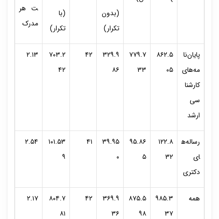
ت هر
(بدون
(با
مدرک
تکرار)
تکرار)
پایان‌نا
۸۶۲.۵
۷۷۹.۷
۳۲۹.۹
۴۲
۷۰۳.۲
۲.۱۳
مه‌های
۰۵
۳۳
۸۶
۴۲
کارشنا
سی
ارشد
رساله‌ه
۱۲۲.۸
۹۵.۸۶
۳۹.۹۵
۴۱
۱۰۱.۵۳
۲.۵۴
ای
۳۲
۵
۰
۹
دکتری
همه
۹۸۵.۳
۸۷۵.۵
۳۶۹.۹
۴۲
۸۰۴.۷
۲.۱۷
۸۱
۳۶
۹۸
۳۷