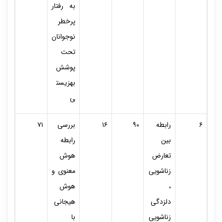
به رفتار
پرخطر
نوجوانان
تحت
پوشش
بهزیست
ی
۶
رابطه
۹۰
۱۶
بررسی
۷۱
بین
رابطه
تعارض
هوش
زناشویی
معنوی و
،
هوش
دلزدگی
هیجانی
زناشویی
با