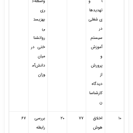
ا و
واسطه‌گ
تهدیدها
ری
ی شغلی
بهزیست
در
ی
سیستم
روانشنا
آموزش
ختی در
و
میان
پرورش
دانش‌آم
از
وزان
دیدگاه
کارشناسا
ن
۱۰
اخلاق
۷۷
۲۰
بررسی
۶۷
‌هوش
رابطه