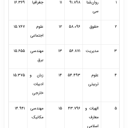
۱
روان‌شنا
۹۱.۸۹۸
۱۱
جغرافیا
۱۶.۳۶۹
سی
۲
حقوق
۵۸.۰۹۶
۱۲
علوم
۱۵.۷۶۷
اجتماعی
۳
مدیریت
۵۶.۸۷۱
۱۳
مهندسی
۱۵.۶۵۵
برق
۴
علوم
۵۴.۴۹۳
۱۴
زبان و
۱۵.۳۷۵
تربیتی
ادبیات
خارجی
۵
الهیات و
۴۳.۷۹۶
۱۵
مهندسی
۱۴.۹۴۱
معارف
مکانیک
اسلامی