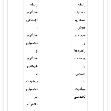
رابطه
رابطه
اضطراب
سازگاری
امتحان،
اجتماعی
هوش
،
هیجانی
سازگاری
و
تحصیلی
راهبردها
و
ی مقابله
سازگاری
با
هیجانی
استرس،
با
با
پیشرفت
موفقیت
تحصیلی
تحصیلی
در
دانش‌آم