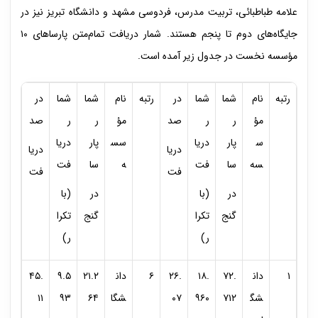
علامه طباطبائی، تربیت مدرس، فردوسی مشهد و دانشگاه تبریز نیز در
جایگاه‌های دوم تا پنجم هستند. شمار دریافت تمام‌متن پارساهای ۱۰
مؤسسه نخست در جدول زیر آمده است.
رتبه
نام
شما
شما
در
رتبه
نام
شما
شما
در
مؤ
ر
ر
صد
مؤ
ر
ر
صد
س
پار
دریا
سس
پار
دریا
دریا
دریا
سه
سا
فت
ه
سا
فت
فت
فت
در
(با
در
(با
گنج
تکرا
گنج
تکرا
ر)
ر)
۱
دان
۷۲.
۱۸.
۲۶.
۶
دان
۲۱.۲
۹.۵
۴۵.
شگ
۷۱۲
۹۶۰
۰۷
شگا
۶۴
۹۳
۱۱