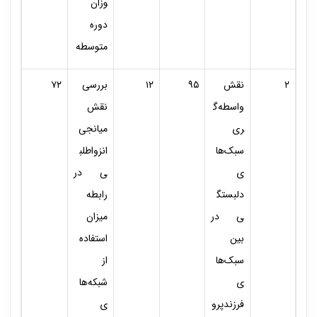
وزان
دوره
متوسطه
۲
نقش
۹۵
۱۲
بررسی
۷۲
واسطه‌گ
نقش
ری
میانجی
سبک‌ها
انزواطلب
ی
ی در
دلبستگ
رابطه
ی در
میزان
بین
استفاده
سبک‌ها
از
ی
شبکه‌ها
فرزندپرو
ی