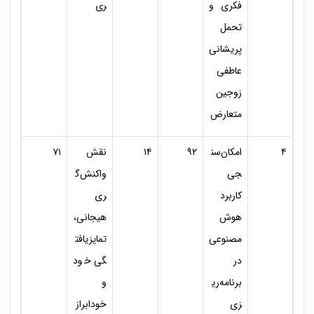
فکری و
ری
تحمل
پریشانی
عاطفی
زوجین
متعارض
۴
امکان‌سن
۹۲
۱۴
نقش
۷۱
جی
واکنش‌گ
کاربرد
ری
هوش
هیجانی،
مصنوعی
تمایزیافت
در
گی خود
برنامه‌ری
و
زی
خودابراز