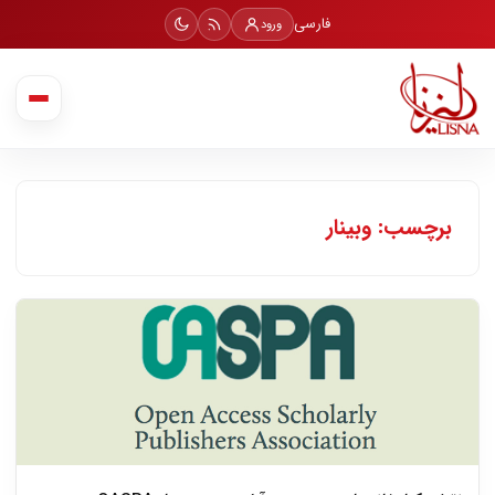
فارسی
ورود
برچسب: وبینار