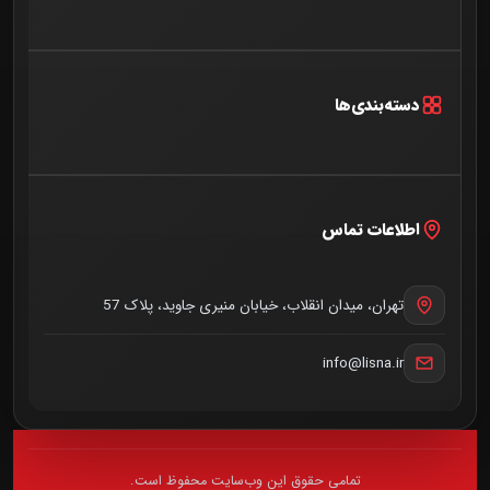
خانه
اخبار و مقالات
دسته‌بندی‌ها
درباره ما
آخرین اخبار
تماس با ما
گفتگو
اطلاعات تماس
خبرنامه
همایش
میزکار
تهران، میدان انقلاب، خیابان منیری جاوید، پلاک 57
نیش و نوش
info@lisna.ir
کارگاه
گزارش
تمامی حقوق این وب‌سایت محفوظ است.