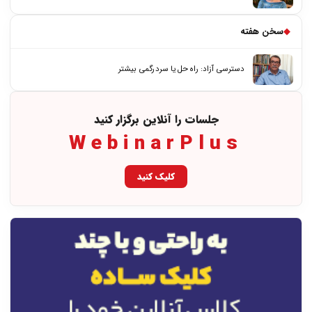
◆
سخن هفته
دسترسی آزاد: راه حل یا سردرگمی بیشتر
جلسات را آنلاین برگزار کنید
WebinarPlus
کلیک کنید